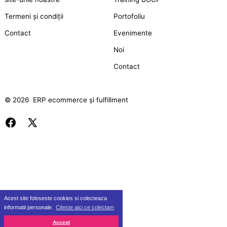
Termeni și condiții
Portofoliu
Contact
Evenimente
Noi
Contact
© 2026
ERP ecommerce și fulfillment
Deschide
Deschide
Facebook
X
într-
într-
o
o
filă
filă
nouă
nouă
Acest site foloseste cookies si colecteaza
informatii personale.
Citeste aici ce colectam
Accept