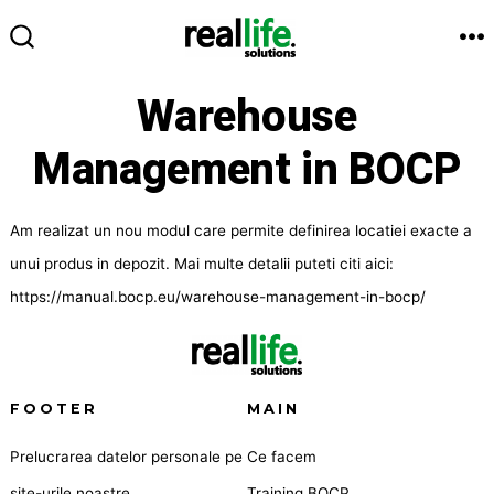
Sari
la
M
COMUTATOR
conținut
CĂUTARE
Warehouse
Management in BOCP
Am realizat un nou modul care permite definirea locatiei exacte a
unui produs in depozit. Mai multe detalii puteti citi aici:
https://manual.bocp.eu/warehouse-management-in-bocp/
FOOTER
MAIN
Prelucrarea datelor personale pe
Ce facem
site-urile noastre
Training BOCP