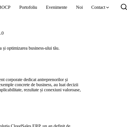
 BOCP
Portofoliu
Evenimente
Noi
Contact
C
c
.0
 și optimizarea business-ului tău.
 corporate dedicat antreprenorilor și
t exemple concrete de business, au luat decizii
plicabilitate, rezultate și conexiuni valoroase,
voluția CloudSales ERP, un an definit de