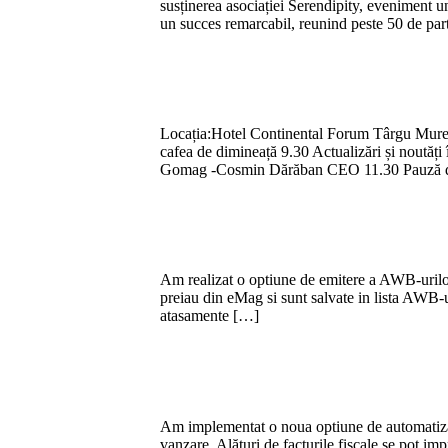
susținerea asociației Serendipity, eveniment u
un succes remarcabil, reunind peste 50 de pa
Locația:Hotel Continental Forum Târgu Mure
cafea de dimineață 9.30 Actualizări și noutăț
Gomag -Cosmin Dărăban CEO 11.30 Pauză 
Am realizat o optiune de emitere a AWB-uri
preiau din eMag si sunt salvate in lista AWB-u
atasamente […]
Am implementat o noua optiune de automatizare
vanzare. Alături de facturile fiscale se pot im