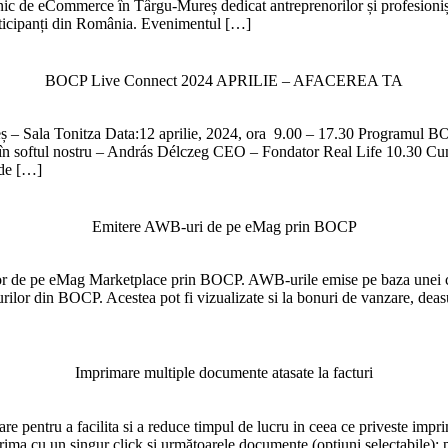
nic de eCommerce în Târgu-Mureș dedicat antreprenorilor și profesioniști
rticipanți din România. Evenimentul […]
BOCP Live Connect 2024 APRILIE – AFACEREA TA
ș – Sala Tonitza Data:12 aprilie, 2024, ora 9.00 – 17.30 Programul 
i în softul nostru – András Délczeg CEO – Fondator Real Life 10.30 Cum 
de […]
Emitere AWB-uri de pe eMag prin BOCP
lor de pe eMag Marketplace prin BOCP. AWB-urile emise pe baza unei
rilor din BOCP. Acestea pot fi vizualizate si la bonuri de vanzare, deasu
Imprimare multiple documente atasate la facturi
 pentru a facilita si a reduce timpul de lucru in ceea ce priveste imp
prima cu un singur click și următoarele documente (opțiuni selectabile): 