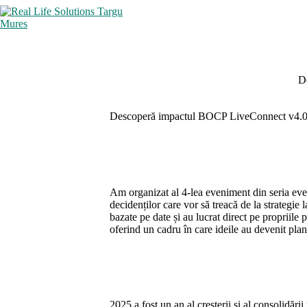
Sari
la
conținut
D
Descoperă impactul BOCP LiveConnect v4.0: aut
Am organizat al 4-lea eveniment din seria ev
decidenților care vor să treacă de la strategie 
bazate pe date și au lucrat direct pe propriile 
oferind un cadru în care ideile au devenit plan
2025 a fost un an al creșterii și al consolid