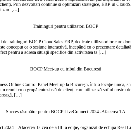
 clienți. Prin dezvoltări continue și optimizări strategice, ERP-ul CloudS
atizare […]
Traininguri pentru utilizatori BOCP
 de traininguri BOCP CloudSales ERP, dedicate utilizatorilor care doresc
ste conceput ca o sesiune interactivă, începând cu o prezentare detaliată 
 pentru a adresa situații specifice din activitatea ta […]
BOCP Meet-up cu tribul din București
ess Online Control Panel Meet-up la București, într-o locație unică, sh
am reunit cu o grupă entuziastă de clienți care utilizează softul nostru d
toroagă, […]
Succes răsunător pentru BOCP LiveConnect 2024 -Afacerea TA
 2024 – Afacerea Ta cea de a III- a ediție, organizat de echipa Real