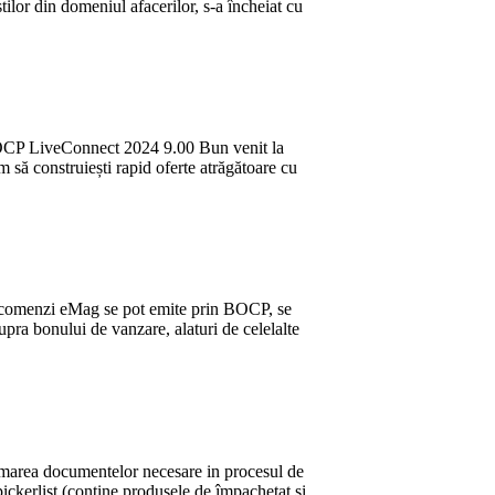
lor din domeniul afacerilor, s-a încheiat cu
BOCP LiveConnect 2024 9.00 Bun venit la
să construiești rapid oferte atrăgătoare cu
 comenzi eMag se pot emite prin BOCP, se
pra bonului de vanzare, alaturi de celelalte
rimarea documentelor necesare in procesul de
pickerlist (conține produsele de împachetat și