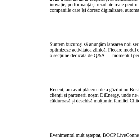
inovație, performanță și rezultate reale pentru
companiile care își doresc digitalizare, autom
Suntem bucuroși să anunțăm lansarea noii serii
optimizeze activitatea zilnică. Fiecare modul e
o secțiune dedicată de Q&A — momentul perfect
Recent, am avut plăcerea de a găzdui un Busin
clienții și partenerii noștri DiEnergy, unde ne-
călduroasă și deschisă mulțumiri familiei Chi
Evenimentul mult așteptat, BOCP LiveConnect