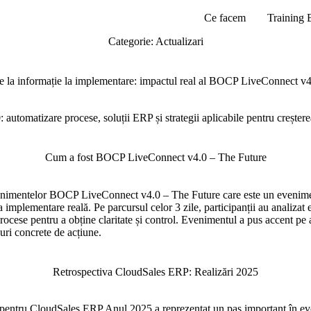
Ce facem
Training
Categorie:
Actualizari
e la informație la implementare: impactul real al BOCP LiveConnect v4
omatizare procese, soluții ERP și strategii aplicabile pentru creșterea
Cum a fost BOCP LiveConnect v4.0 – The Future
enimentelor BOCP LiveConnect v4.0 – The Future care este un eveniment
la implementare reală. Pe parcursul celor 3 zile, participanții au analiza
procese pentru a obține claritate și control. Evenimentul a pus accent pe a
uri concrete de acțiune.
Retrospectiva CloudSales ERP: Realizări 2025
ării pentru CloudSales ERP Anul 2025 a reprezentat un pas important în e