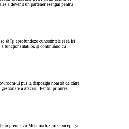
ales a devenit un partener esențial pentru
 să își aprofundeze cunoștințele și să își
a funcționalităților, și continuând cu
owroom-ul pus la dispoziția noastră de către
e gestionare a afacerii. Pentru primirea
 Life împreună cu Metamorfozum Concept, și