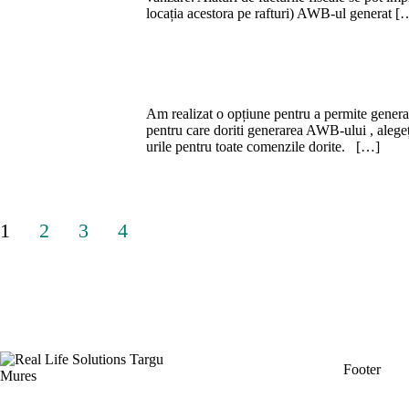
locația acestora pe rafturi) AWB-ul generat [
Am realizat o opțiune pentru a permite genera
pentru care doriti generarea AWB-ului , alegeț
urile pentru toate comenzile dorite. […]
Paginație
1
2
3
4
articole
Footer