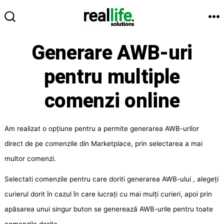
Sari
la
M
COMUTATOR
conținut
CĂUTARE
Generare AWB-uri
pentru multiple
comenzi online
Am realizat o opțiune pentru a permite generarea AWB-urilor
direct de pe comenzile din Marketplace, prin selectarea a mai
multor comenzi.
Selectati comenzile pentru care doriti generarea AWB-ului , alegeți
curierul dorit în cazul în care lucrați cu mai mulți curieri, apoi prin
apăsarea unui singur buton se generează AWB-urile pentru toate
comenzile dorite.