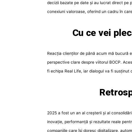
decizii bazate pe date și au lucrat direct pe 
conexiuni valoroase, oferind un cadru în care
Cu ce vei ple
Reacția clienților de până acum mă bucură eno
perspective clare despre viitorul BOCP. Aces
fi echipa Real Life, iar dialogul va fi susținut
Retrosp
2025 a fost un an al creșterii și al consolid
inovație, performanță și rezultate reale pentr
companiile care își doresc digitalizare, auto