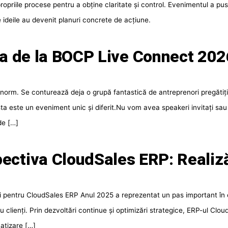
propriile procese pentru a obține claritate și control. Evenimentul a pus 
 ideile au devenit planuri concrete de acțiune.
ca de la BOCP Live Connect 2026
rm. Se conturează deja o grupă fantastică de antreprenori pregătiți pe
ta este un eveniment unic și diferit.Nu vom avea speakeri invitați sa
 de […]
ectiva CloudSales ERP: Realiz
ării pentru CloudSales ERP Anul 2025 a reprezentat un pas important în
u clienți. Prin dezvoltări continue și optimizări strategice, ERP-ul Clo
matizare […]