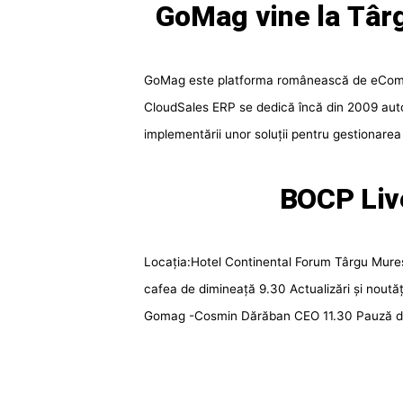
GoMag vine la Târ
GoMag este platforma românească de eCommer
CloudSales ERP se dedică încă din 2009 auto
implementării unor soluții pentru gestionarea e
BOCP Liv
Locația:Hotel Continental Forum Târgu Mureș
cafea de dimineață 9.30 Actualizări și noută
Gomag -Cosmin Dărăban CEO 11.30 Pauză d