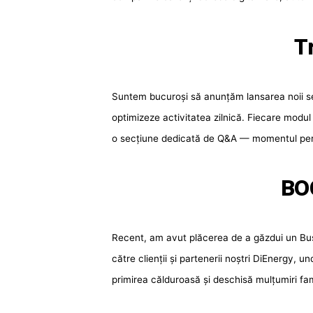
T
Suntem bucuroși să anunțăm lansarea noii seri
optimizeze activitatea zilnică. Fiecare modul
o secțiune dedicată de Q&A — momentul perfec
BOC
Recent, am avut plăcerea de a găzdui un Busi
către clienții și partenerii noștri DiEnergy, 
primirea călduroasă și deschisă mulțumiri fam