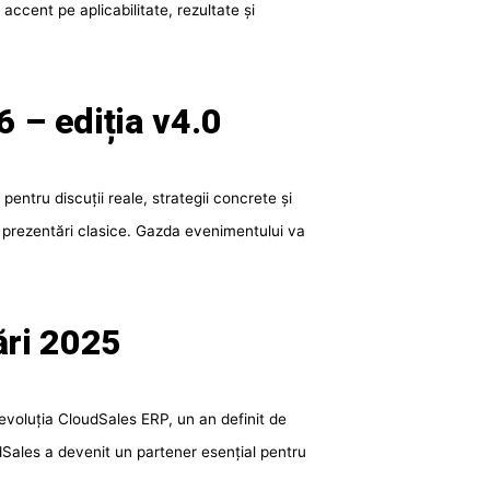
accent pe aplicabilitate, rezultate și
 – ediția v4.0
ntru discuții reale, strategii concrete și
u prezentări clasice. Gazda evenimentului va
ări 2025
 evoluția CloudSales ERP, un an definit de
udSales a devenit un partener esențial pentru