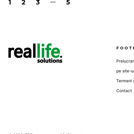
Paginație
…
1
2
3
5
articole
FOOT
Prelucra
pe site-u
Termeni ș
Contact