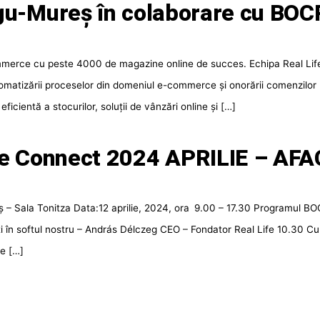
gu-Mureș în colaborare cu BO
ce cu peste 4000 de magazine online de succes. Echipa Real Life, 
matizării proceselor din domeniul e-commerce și onorării comenzilor p
ficientă a stocurilor, soluții de vânzări online și […]
e Connect 2024 APRILIE – AF
 – Sala Tonitza Data:12 aprilie, 2024, ora 9.00 – 17.30 Programul B
ți în softul nostru – András Délczeg CEO – Fondator Real Life 10.30 Cu
e […]