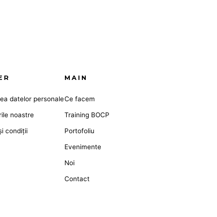
ER
MAIN
rea datelor personale
Ce facem
rile noastre
Training BOCP
i condiții
Portofoliu
Evenimente
Noi
Contact