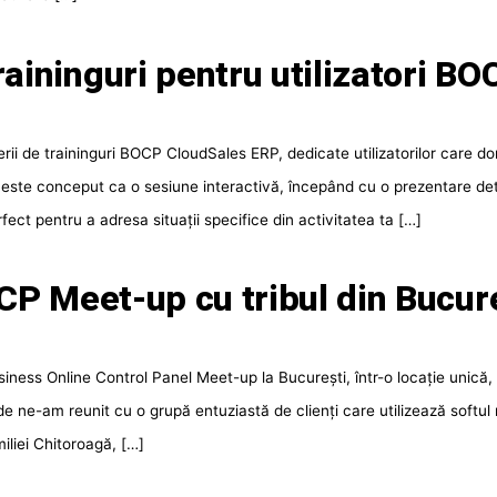
raininguri pentru utilizatori BO
i de traininguri BOCP CloudSales ERP, dedicate utilizatorilor care dor
 este conceput ca o sesiune interactivă, începând cu o prezentare detal
t pentru a adresa situații specifice din activitatea ta […]
P Meet-up cu tribul din Bucur
ness Online Control Panel Meet-up la București, într-o locație unică,
unde ne-am reunit cu o grupă entuziastă de clienți care utilizează softul
iliei Chitoroagă, […]