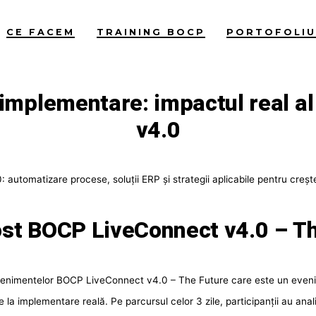
CE FACEM
TRAINING BOCP
PORTOFOLI
a implementare: impactul real 
v4.0
tomatizare procese, soluții ERP și strategii aplicabile pentru crește
st BOCP LiveConnect v4.0 – T
venimentelor BOCP LiveConnect v4.0 – The Future care este un evenim
ie la implementare reală. Pe parcursul celor 3 zile, participanții au an