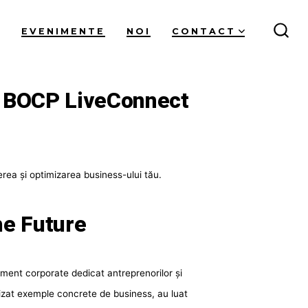
U
EVENIMENTE
NOI
CONTACT
COM
CĂU
al BOCP LiveConnect
rea și optimizarea business-ului tău.
he Future
ent corporate dedicat antreprenorilor și
alizat exemple concrete de business, au luat