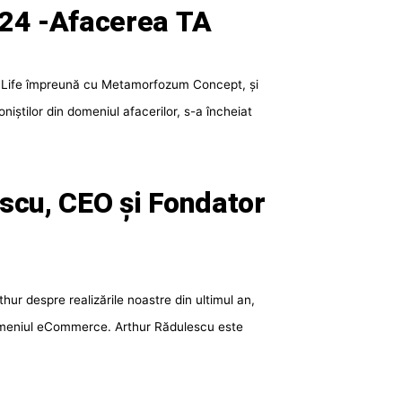
24 -Afacerea TA
al Life împreună cu Metamorfozum Concept, și
știlor din domeniul afacerilor, s-a încheiat
escu, CEO și Fondator
ur despre realizările noastre din ultimul an,
 domeniul eCommerce. Arthur Rădulescu este