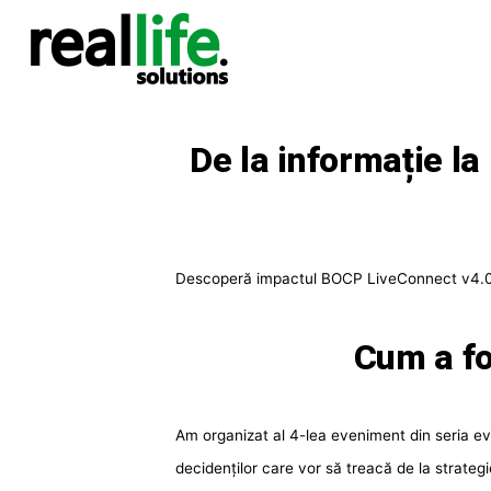
Sari
la
conținut
De la informație l
Descoperă impactul BOCP LiveConnect v4.0: au
Cum a fo
Am organizat al 4-lea eveniment din seria e
decidenților care vor să treacă de la strateg