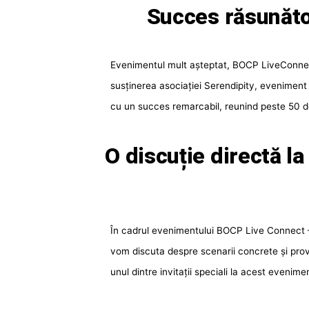
Succes răsunăt
Evenimentul mult așteptat, BOCP LiveConnect
susținerea asociației Serendipity, eveniment 
cu un succes remarcabil, reunind peste 50 d
O discuție directă l
În cadrul evenimentului BOCP Live Connect – 
vom discuta despre scenarii concrete și prov
unul dintre invitații speciali la acest evenime