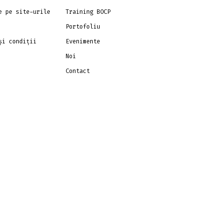
e pe site-urile
Training BOCP
Portofoliu
și condiții
Evenimente
Noi
Contact