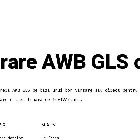
rare AWB GLS c
nera AWB GLS pe baza unui bon vanzare sau direct pentru 
are o taxa lunara de 1€+TVA/luna.
ER
MAIN
rea datelor
Ce facem