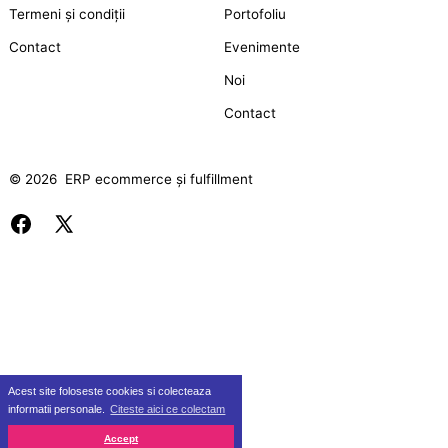
Termeni și condiții
Portofoliu
Contact
Evenimente
Noi
Contact
© 2026
ERP ecommerce și fulfillment
Deschide
Deschide
Facebook
X
într-
într-
o
o
filă
filă
nouă
nouă
Acest site foloseste cookies si colecteaza
informatii personale.
Citeste aici ce colectam
Accept