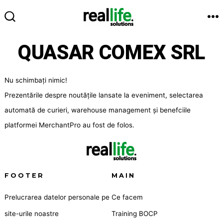
Sari
la
M
COMUTATOR
conținut
CĂUTARE
QUASAR COMEX SRL
Nu schimbați nimic!
Prezentările despre noutățile lansate la eveniment, selectarea
automată de curieri, warehouse management și benefciile
platformei MerchantPro au fost de folos.
FOOTER
MAIN
Prelucrarea datelor personale pe
Ce facem
site-urile noastre
Training BOCP