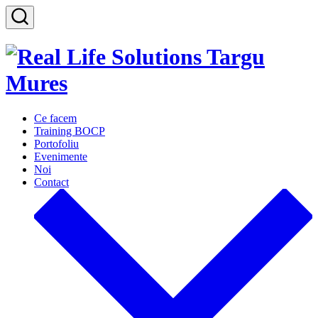
Sari
la
Comutator
conținut
căutare
Ce facem
Training BOCP
Portofoliu
Evenimente
Noi
Contact