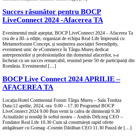
Succes răsunător pentru BOCP
LiveConnect 2024 -Afacerea TA
Evenimentul mult așteptat, BOCP LiveConnect 2024 – Afacerea Ta
cea de a III- a ediție, organizat de echipa Real Life împreună cu
Metamorfozum Concept, și susținerea asociației Serendipity,
eveniment unic de eCommerce în Târgu-Mureș dedicat
antreprenorilor și profesioniștilor din domeniul afacerilor, s-a
încheiat cu un succes remarcabil, reunind peste 50 de participanți din
România. Evenimentul […]
BOCP Live Connect 2024 APRILIE –
AFACEREA TA
Locația:Hotel Continental Forum Târgu Mureș – Sala Tonitza
Data:12 aprilie, 2024, ora 9.00 – 17.30 Programul BOCP
LiveConnect 2024 9.00 Bun venit la cafea de dimineață 9.30
Actualizări și noutăți în softul nostru – András Délczeg CEO –
Fondator Real Life 10.30 Cum să construiești rapid oferte
atrăgătoare cu Gomag -Cosmin Dărăban CEO 11.30 Pauză de […]