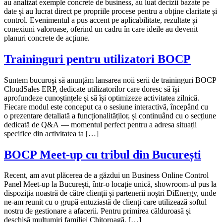
au analizat exemple concrete de business, au luat decizii bazate pe
date și au lucrat direct pe propriile procese pentru a obține claritate și
control. Evenimentul a pus accent pe aplicabilitate, rezultate și
conexiuni valoroase, oferind un cadru în care ideile au devenit
planuri concrete de acțiune.
Traininguri pentru utilizatori BOCP
Suntem bucuroși să anunțăm lansarea noii serii de traininguri BOCP
CloudSales ERP, dedicate utilizatorilor care doresc să își
aprofundeze cunoștințele și să își optimizeze activitatea zilnică.
Fiecare modul este conceput ca o sesiune interactivă, începând cu
o prezentare detaliată a funcționalităților, și continuând cu o secțiune
dedicată de Q&A — momentul perfect pentru a adresa situații
specifice din activitatea ta […]
BOCP Meet-up cu tribul din București
Recent, am avut plăcerea de a găzdui un Business Online Control
Panel Meet-up la București, într-o locație unică, showroom-ul pus la
dispoziția noastră de către clienții și partenerii noștri DiEnergy, unde
ne-am reunit cu o grupă entuziastă de clienți care utilizează softul
nostru de gestionare a afacerii. Pentru primirea călduroasă și
deschisă mulțumiri familiei Chitoroagă, […]