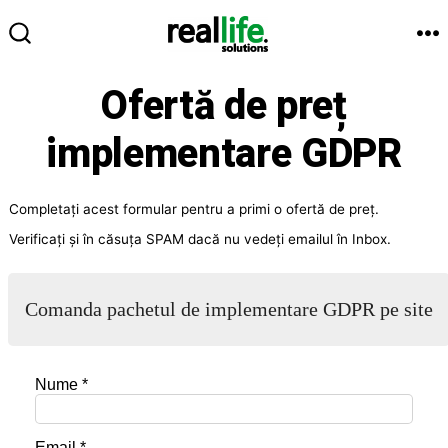
Sari
la
M
COMUTATOR
conținut
CĂUTARE
Ofertă de preț
implementare GDPR
Completați acest formular pentru a primi o ofertă de preț.
Verificați și în căsuța SPAM dacă nu vedeți emailul în Inbox.