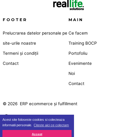
FOOTER
MAIN
Prelucrarea datelor personale pe
Ce facem
site-urile noastre
Training BOCP
Termeni și condiții
Portofoliu
Contact
Evenimente
Noi
Contact
© 2026
ERP ecommerce și fulfillment
Acest site foloseste cookies si colecteaza
Deschide
Deschide
informatii personale.
Citeste aici ce colectam
Facebook
X
Accept
într-
într-