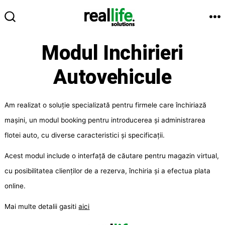
Sari
la
M
COMUTATOR
conținut
CĂUTARE
Modul Inchirieri
Autovehicule
Am realizat o soluție specializată pentru firmele care închiriază
mașini, un modul booking pentru introducerea și administrarea
flotei auto, cu diverse caracteristici și specificații.
Acest modul include o interfață de căutare pentru magazin virtual,
cu posibilitatea clienților de a rezerva, închiria și a efectua plata
online.
Mai multe detalii gasiti
aici